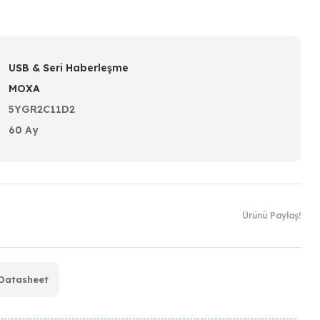
USB & Seri Haberleşme
MOXA
5YGR2C11D2
60 Ay
Ürünü Paylaş!
Datasheet