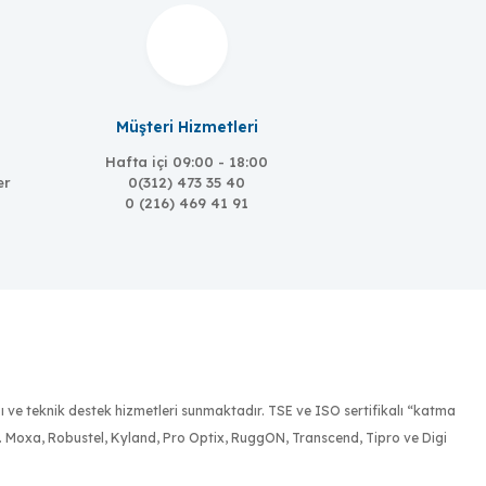
Müşteri Hizmetleri
Hafta içi 09:00 - 18:00
MOXA
er
0(312) 473 35 40
0 (216) 469 41 91
UPort 207
7 Port USB Hub, w/ adapter
ığı ve teknik destek hizmetleri sunmaktadır. TSE ve ISO sertifikalı “katma
r. Moxa, Robustel, Kyland, Pro Optix, RuggON, Transcend, Tipro ve Digi