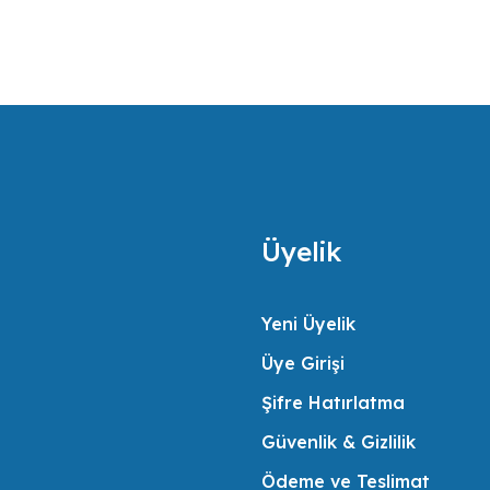
an sertifikalı mühendis kadrosuyla müşterilerinin ihtiyaçlarını en iyi şekilde 
daimi memnuniyeti için gerekli her türlü desteği vermek misyonunu benimsemişt
Üyelik
Yeni Üyelik
Üye Girişi
Şifre Hatırlatma
Güvenlik & Gizlilik
Ödeme ve Teslimat