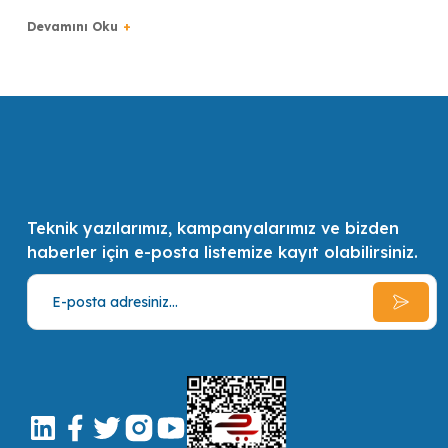
Türkiye bilişim sektörünün ilk 500 bilişim şirketinden biri olan GSL, uzm
en kaliteli ve en pratik çözümler ve alternatifler sunmak, müşterilerin 
Teknik yazılarımız, kampanyalarımız ve bizden
haberler için e-posta listemize kayıt olabilirsiniz.
MOXA
UPort 404
4 Port industrial-grade USB Hub, w/ adapter