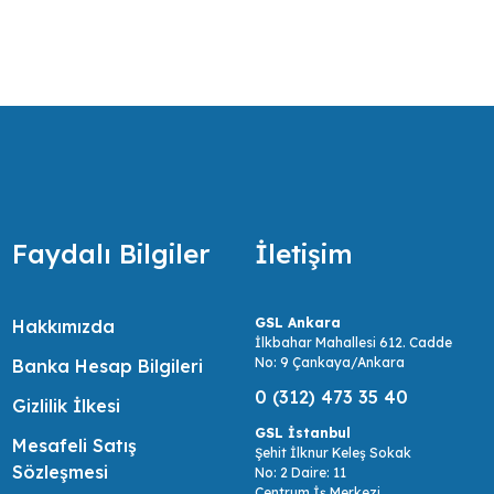
tespit etmek, onlara bu ihtiyaçları doğrultusunda olabilecek en ekonomik,
ir.
Faydalı Bilgiler
İletişim
GSL Ankara
Hakkımızda
İlkbahar Mahallesi 612. Cadde
No: 9 Çankaya/Ankara
Banka Hesap Bilgileri
0 (312) 473 35 40
Gizlilik İlkesi
GSL İstanbul
Mesafeli Satış
Şehit İlknur Keleş Sokak
Sözleşmesi
No: 2 Daire: 11
Centrum İş Merkezi