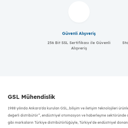
Güvenli Alışveriş
256 Bit SSL Sertifikası ile Güvenli
Sto
Alışveriş
MOXA
MOXA
UPort 2410
UPort 2210
4 port USB-to-Serial Converter, RS-232
2 port USB-to-
GSL Mühendislik
1988 yılında Ankara'da kurulan GSL, bilişim ve iletişim teknolojileri ürü
değerli distribütör”, endüstriyel otomasyon ve haberleşme sektöründe dü
gibi markaların Türkiye distribütörlüğüyle, Türkiye’de endüstriyel donan