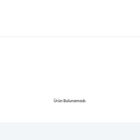
Bu ürüne ilk yorumu siz yapın!
Yorum Yaz
Ürün Bulunamadı.