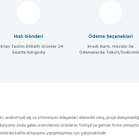
Hızlı Gönderi
Ödeme Seçenekleri
ktan Teslim Etiketli Ürünler 24
Kredi Kartı, Havale ile
MOXA
Saatte Kargoda
Ödemelerde Taksit/İndiriml
UPort 204
4 Port USB Hub, w/ adapter
Serial Converter, RS-232
nleri, endüstriyel ağ ve otomasyon bileşenleri alanında satış, proje danışmanl
nyanın önde gelen üreticilerinin ürünlerini Türkiye’ye getiren firma olmuştu
ımlarda kalite anlayışının yaygınlaşması için çalışmaktadır.