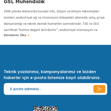
GSL Mühendislik
1988 yılında Ankara'da kurulan GSL, bilişim ve iletişim teknolojileri
ürünleri, endüstriyel ağ ve otomasyon bileşenleri alanında satış, proje
danışmanlığı ve teknik destek hizmetleri sunmaktadır. TSE ve ISO
sertifikalı “katma değerli distribütör”, endüstriyel otomasyon ve
haberleşme sektöründe dünyanın önde gelen üreticilerinin ürünlerini
Türkiye’ye getiren firma olmuştur. Moxa, Robustel, Kyland, Pro Optix,
RuggON, Transcend, Tipro ve Digi gibi markaların Türkiye
distribütörlüğüyle, Türkiye’de endüstriyel donanımlarda kalite
anlayışının yaygınlaşması için çalışmaktadır.
Teknik yazılarımız, kampanyalarımız ve bizden
Türkiye bilişim sektörünün ilk 500 bilişim şirketinden biri olan GSL,
haberler için e-posta listemize kayıt olabilirsiniz.
uzman sertifikalı mühendis kadrosuyla müşterilerinin ihtiyaçlarını en iyi
şekilde tespit etmek, onlara bu ihtiyaçları doğrultusunda olabilecek en
ekonomik, en kaliteli ve en pratik çözümler ve alternatifler sunmak,
müşterilerin daimi memnuniyeti için gerekli her türlü desteği vermek
misyonunu benimsemiştir.