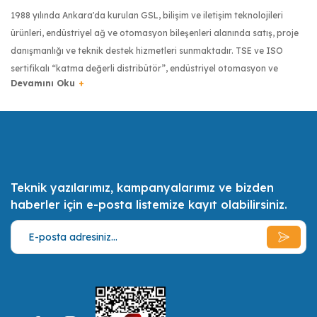
1988 yılında Ankara'da kurulan GSL, bilişim ve iletişim teknolojileri
ürünleri, endüstriyel ağ ve otomasyon bileşenleri alanında satış, proje
danışmanlığı ve teknik destek hizmetleri sunmaktadır. TSE ve ISO
sertifikalı “katma değerli distribütör”, endüstriyel otomasyon ve
haberleşme sektöründe dünyanın önde gelen üreticilerinin ürünlerini
Türkiye’ye getiren firma olmuştur. Moxa, Robustel, Kyland, Pro Optix,
RuggON, Transcend, Tipro ve Digi gibi markaların Türkiye
distribütörlüğüyle, Türkiye’de endüstriyel donanımlarda kalite
anlayışının yaygınlaşması için çalışmaktadır.
Teknik yazılarımız, kampanyalarımız ve bizden
Türkiye bilişim sektörünün ilk 500 bilişim şirketinden biri olan GSL,
haberler için e-posta listemize kayıt olabilirsiniz.
uzman sertifikalı mühendis kadrosuyla müşterilerinin ihtiyaçlarını en iyi
şekilde tespit etmek, onlara bu ihtiyaçları doğrultusunda olabilecek en
ekonomik, en kaliteli ve en pratik çözümler ve alternatifler sunmak,
müşterilerin daimi memnuniyeti için gerekli her türlü desteği vermek
misyonunu benimsemiştir.