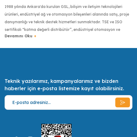
1988 yılında Ankara'da kurulan GSL, bilişim ve iletişim teknolojileri
ürünleri, endüstriyel ağ ve otomasyon bileşenleri alanında satış, proje
danışmanlığı ve teknik destek hizmetleri sunmaktadır. TSE ve ISO
sertifikalı “katma değerli distribütör”, endüstriyel otomasyon ve
haberleşme sektöründe dünyanın önde gelen üreticilerinin ürünlerini
Türkiye’ye getiren firma olmuştur. Moxa, Robustel, Kyland, Pro Optix,
RuggON, Transcend, Tipro ve Digi gibi markaların Türkiye
distribütörlüğüyle, Türkiye’de endüstriyel donanımlarda kalite
anlayışının yaygınlaşması için çalışmaktadır.
Teknik yazılarımız, kampanyalarımız ve bizden
Türkiye bilişim sektörünün ilk 500 bilişim şirketinden biri olan GSL,
haberler için e-posta listemize kayıt olabilirsiniz.
uzman sertifikalı mühendis kadrosuyla müşterilerinin ihtiyaçlarını en iyi
şekilde tespit etmek, onlara bu ihtiyaçları doğrultusunda olabilecek en
ekonomik, en kaliteli ve en pratik çözümler ve alternatifler sunmak,
müşterilerin daimi memnuniyeti için gerekli her türlü desteği vermek
misyonunu benimsemiştir.