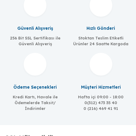
Güvenli Alışveriş
Hızlı Gönderi
256 Bit SSL Sertifikası ile
Stoktan Teslim Etiketli
MOXA
Güvenli Alışveriş
Ürünler 24 Saatte Kargoda
WK-51-01
Wall-mounting kit, 51mm wide
Ödeme Seçenekleri
Müşteri Hizmetleri
Kredi Kartı, Havale ile
Hafta içi 09:00 - 18:00
Ödemelerde Taksit/
0(312) 473 35 40
İndirimler
0 (216) 469 41 91