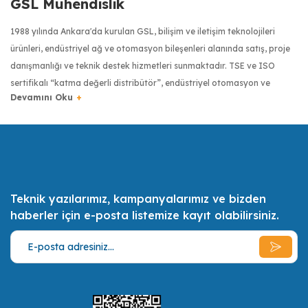
GSL Mühendislik
1988 yılında Ankara'da kurulan GSL, bilişim ve iletişim teknolojileri
ürünleri, endüstriyel ağ ve otomasyon bileşenleri alanında satış, proje
danışmanlığı ve teknik destek hizmetleri sunmaktadır. TSE ve ISO
sertifikalı “katma değerli distribütör”, endüstriyel otomasyon ve
haberleşme sektöründe dünyanın önde gelen üreticilerinin ürünlerini
Türkiye’ye getiren firma olmuştur. Moxa, Robustel, Kyland, Pro Optix,
RuggON, Transcend, Tipro ve Digi gibi markaların Türkiye
distribütörlüğüyle, Türkiye’de endüstriyel donanımlarda kalite
anlayışının yaygınlaşması için çalışmaktadır.
Teknik yazılarımız, kampanyalarımız ve bizden
Türkiye bilişim sektörünün ilk 500 bilişim şirketinden biri olan GSL,
haberler için e-posta listemize kayıt olabilirsiniz.
uzman sertifikalı mühendis kadrosuyla müşterilerinin ihtiyaçlarını en iyi
şekilde tespit etmek, onlara bu ihtiyaçları doğrultusunda olabilecek en
ekonomik, en kaliteli ve en pratik çözümler ve alternatifler sunmak,
müşterilerin daimi memnuniyeti için gerekli her türlü desteği vermek
misyonunu benimsemiştir.