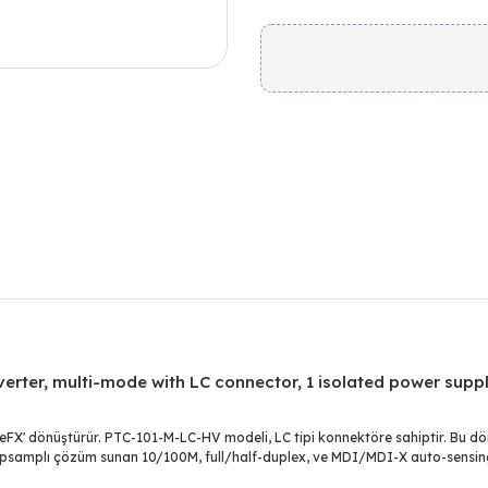
rter, multi-mode with LC connector, 1 isolated power supp
X' dönüştürür. PTC-101-M-LC-HV modeli, LC tipi konnektöre sahiptir. Bu dönü
 kapsamplı çözüm sunan 10/100M, full/half-duplex, ve MDI/MDI-X auto-sensi