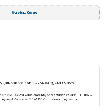
Ücretsiz Kargo!
ly (88-300 VDC or 85-264 VAC), -40 to 85°C
ştürücü, ekstra kablolama ihtiyacını ortadan kaldırır. IEEE 802.3
ng uyumluluğu vardır. IEC 61850-3 standardına uygundur.