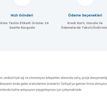
Hızlı Gönderi
Ödeme Seçenekleri
ktan Teslim Etiketli Ürünler 24
Kredi Kartı, Havale ile
Saatte Kargoda
Ödemelerde Taksit/İndiriml
nleri, endüstriyel ağ ve otomasyon bileşenleri alanında satış, proje danışmanl
nyanın önde gelen üreticilerinin ürünlerini Türkiye’ye getiren firma olmuştu
ımlarda kalite anlayışının yaygınlaşması için çalışmaktadır.
an sertifikalı mühendis kadrosuyla müşterilerinin ihtiyaçlarını en iyi şekilde 