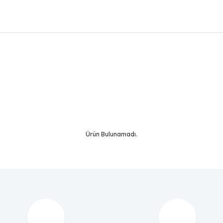
Bu ürüne ilk yorumu siz yapın!
Yorum Yaz
Ürün Bulunamadı.