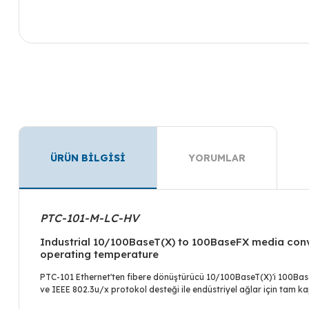
ÜRÜN BİLGİSİ
YORUMLAR
PTC-101-M-LC-HV
Industrial 10/100BaseT(X) to 100BaseFX media conve
operating temperature
PTC-101 Ethernet'ten fibere dönüştürücü 10/100BaseT(X)'i 100BaseF
ve IEEE 802.3u/x protokol desteği ile endüstriyel ağlar için tam