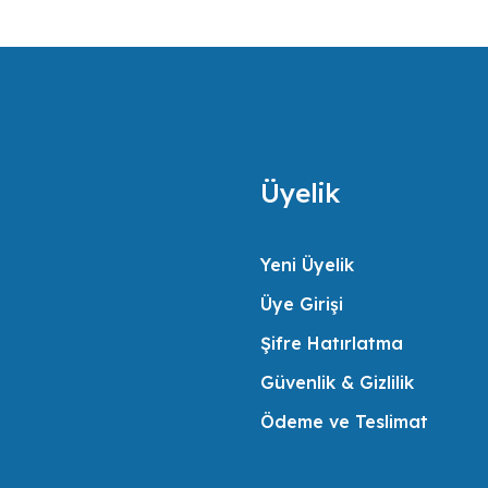
daimi memnuniyeti için gerekli her türlü desteği vermek misyonunu benimsemişt
Üyelik
Yeni Üyelik
Üye Girişi
Şifre Hatırlatma
Güvenlik & Gizlilik
Ödeme ve Teslimat