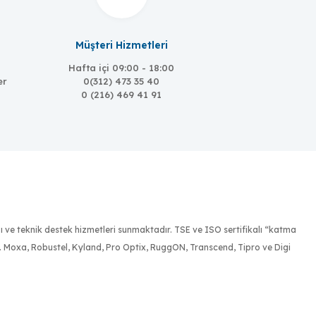
Müşteri Hizmetleri
Hafta içi 09:00 - 18:00
er
0(312) 473 35 40
0 (216) 469 41 91
ığı ve teknik destek hizmetleri sunmaktadır. TSE ve ISO sertifikalı “katma
r. Moxa, Robustel, Kyland, Pro Optix, RuggON, Transcend, Tipro ve Digi
tespit etmek, onlara bu ihtiyaçları doğrultusunda olabilecek en ekonomik,