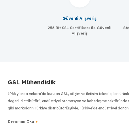
Güvenli Alışveriş
256 Bit SSL Sertifikası ile Güvenli
Sto
Alışveriş
MOXA
WK-51-01
Wall-mounting kit, 51mm wide
GSL Mühendislik
1988 yılında Ankara'da kurulan GSL, bilişim ve iletişim teknolojileri ürü
değerli distribütör”, endüstriyel otomasyon ve haberleşme sektöründe dü
gibi markaların Türkiye distribütörlüğüyle, Türkiye’de endüstriyel donan
Türkiye bilişim sektörünün ilk 500 bilişim şirketinden biri olan GSL, uzm