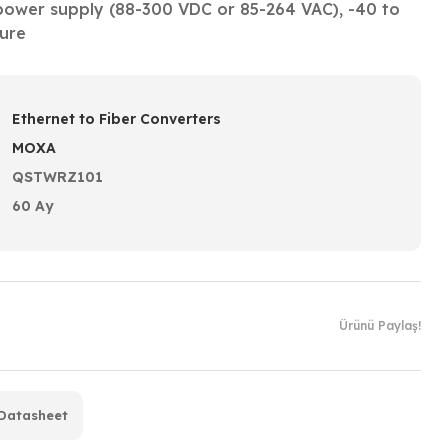
 power supply (88-300 VDC or 85-264 VAC), -40 to
ure
Ethernet to Fiber Converters
MOXA
QSTWRZ101
60 Ay
Ürünü Paylaş!
Datasheet