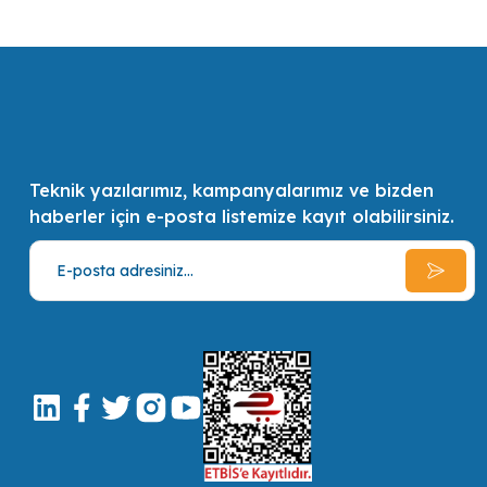
en kaliteli ve en pratik çözümler ve alternatifler sunmak, müşterilerin 
Teknik yazılarımız, kampanyalarımız ve bizden
haberler için e-posta listemize kayıt olabilirsiniz.