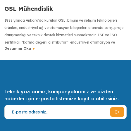
GSL Mühendislik
1988 yılında Ankara'da kurulan GSL, bilişim ve iletişim teknolojileri
ürünleri, endüstriyel ağ ve otomasyon bileşenleri alanında satış, proje
danışmanlığı ve teknik destek hizmetleri sunmaktadır. TSE ve ISO
sertifikalı “katma değerli distribütör”, endüstriyel otomasyon ve
haberleşme sektöründe dünyanın önde gelen üreticilerinin ürünlerini
Türkiye’ye getiren firma olmuştur. Moxa, Robustel, Kyland, Pro Optix,
RuggON, Transcend, Tipro ve Digi gibi markaların Türkiye
distribütörlüğüyle, Türkiye’de endüstriyel donanımlarda kalite
anlayışının yaygınlaşması için çalışmaktadır.
Teknik yazılarımız, kampanyalarımız ve bizden
Türkiye bilişim sektörünün ilk 500 bilişim şirketinden biri olan GSL,
haberler için e-posta listemize kayıt olabilirsiniz.
uzman sertifikalı mühendis kadrosuyla müşterilerinin ihtiyaçlarını en iyi
şekilde tespit etmek, onlara bu ihtiyaçları doğrultusunda olabilecek en
ekonomik, en kaliteli ve en pratik çözümler ve alternatifler sunmak,
müşterilerin daimi memnuniyeti için gerekli her türlü desteği vermek
misyonunu benimsemiştir.