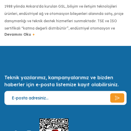
1988 yılında Ankara'da kurulan GSL, bilişim ve iletişim teknolojileri
ürünleri, endüstriyel ağ ve otomasyon bileşenleri alanında satış, proje
danışmanlığı ve teknik destek hizmetleri sunmaktadır. TSE ve ISO
sertifikalı “katma değerli distribütör”, endüstriyel otomasyon ve
haberleşme sektöründe dünyanın önde gelen üreticilerinin ürünlerini
Türkiye’ye getiren firma olmuştur. Moxa, Robustel, Kyland, Pro Optix,
RuggON, Transcend, Tipro ve Digi gibi markaların Türkiye
distribütörlüğüyle, Türkiye’de endüstriyel donanımlarda kalite
anlayışının yaygınlaşması için çalışmaktadır.
Teknik yazılarımız, kampanyalarımız ve bizden
Türkiye bilişim sektörünün ilk 500 bilişim şirketinden biri olan GSL,
Meanwell
haberler için e-posta listemize kayıt olabilirsiniz.
MW-EDR-75-48
uzman sertifikalı mühendis kadrosuyla müşterilerinin ihtiyaçlarını en iyi
şekilde tespit etmek, onlara bu ihtiyaçları doğrultusunda olabilecek en
75W/1.6A, 48 VDC, with universal 85 to 264 VAC input
ekonomik, en kaliteli ve en pratik çözümler ve alternatifler sunmak,
müşterilerin daimi memnuniyeti için gerekli her türlü desteği vermek
misyonunu benimsemiştir.