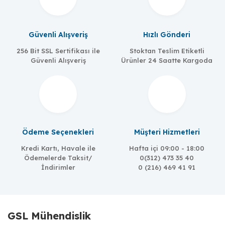
Güvenli Alışveriş
Hızlı Gönderi
256 Bit SSL Sertifikası ile
Stoktan Teslim Etiketli
Güvenli Alışveriş
Ürünler 24 Saatte Kargoda
Meanwell
MW-EDR-75-24
Ödeme Seçenekleri
Müşteri Hizmetleri
75W/3.2A, 24 VDC, universal 85 to 264 VAC input
Kredi Kartı, Havale ile
Hafta içi 09:00 - 18:00
Ödemelerde Taksit/
0(312) 473 35 40
İndirimler
0 (216) 469 41 91
GSL Mühendislik