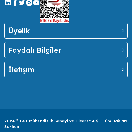
Üyelik
Faydalı Bilgiler
İletişim
2024 ® GSL Mühendislik Sanayi ve Ticaret A.Ş.
| Tüm Hakları
Meanwell
Saklıdır.
MW-MDR-040-24