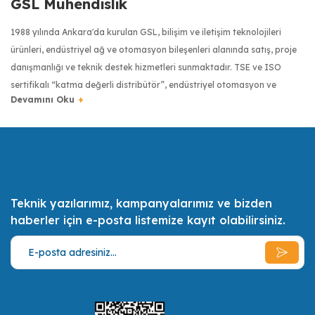
GSL Mühendislik
1988 yılında Ankara'da kurulan GSL, bilişim ve iletişim teknolojileri
ürünleri, endüstriyel ağ ve otomasyon bileşenleri alanında satış, proje
danışmanlığı ve teknik destek hizmetleri sunmaktadır. TSE ve ISO
sertifikalı “katma değerli distribütör”, endüstriyel otomasyon ve
haberleşme sektöründe dünyanın önde gelen üreticilerinin ürünlerini
Türkiye’ye getiren firma olmuştur. Moxa, Robustel, Kyland, Pro Optix,
RuggON, Transcend, Tipro ve Digi gibi markaların Türkiye
distribütörlüğüyle, Türkiye’de endüstriyel donanımlarda kalite
anlayışının yaygınlaşması için çalışmaktadır.
Teknik yazılarımız, kampanyalarımız ve bizden
Türkiye bilişim sektörünün ilk 500 bilişim şirketinden biri olan GSL,
Meanwell
haberler için e-posta listemize kayıt olabilirsiniz.
MW-EDR-75-48
uzman sertifikalı mühendis kadrosuyla müşterilerinin ihtiyaçlarını en iyi
şekilde tespit etmek, onlara bu ihtiyaçları doğrultusunda olabilecek en
75W/1.6A, 48 VDC, with universal 85 to 264 VAC input
ekonomik, en kaliteli ve en pratik çözümler ve alternatifler sunmak,
müşterilerin daimi memnuniyeti için gerekli her türlü desteği vermek
misyonunu benimsemiştir.