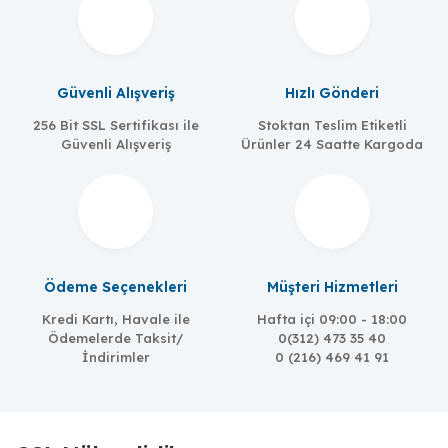
Güvenli Alışveriş
Hızlı Gönderi
256 Bit SSL Sertifikası ile
Stoktan Teslim Etiketli
Güvenli Alışveriş
Ürünler 24 Saatte Kargoda
Meanwell
MW-EDR-75-24
Ödeme Seçenekleri
Müşteri Hizmetleri
75W/3.2A, 24 VDC, universal 85 to 264 VAC input
Kredi Kartı, Havale ile
Hafta içi 09:00 - 18:00
Ödemelerde Taksit/
0(312) 473 35 40
İndirimler
0 (216) 469 41 91