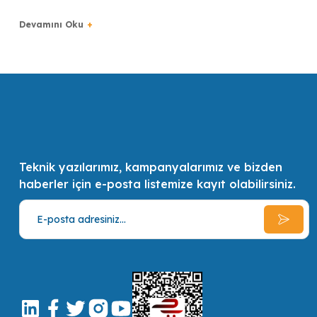
Türkiye bilişim sektörünün ilk 500 bilişim şirketinden biri olan GSL, uzm
en kaliteli ve en pratik çözümler ve alternatifler sunmak, müşterilerin 
Teknik yazılarımız, kampanyalarımız ve bizden
haberler için e-posta listemize kayıt olabilirsiniz.