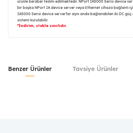
ürünle beraber teslim edilmektedir. NPort IA5000 Serisi device server
bir başka NPort IA device server veya Ethernet cihaza bağlantı içind
IA5000 Serisi device server'lar aynı anda bağlanabilen iki DC güç g
sistemi kurulabilir.
*İndirim, stokla sınırlıdır.
Benzer Ürünler
Tavsiye Ürünler