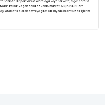
ta sahiptir. Bir port direkt olara ağa veya server'a; diğer port ise
ı ortadan kalkar ve çok daha az kablo masrafı oluşturur. NPort
ği otomatik olarak devreye girer. Bu sayede kesintisiz bir işletim