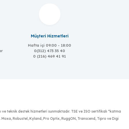
Müşteri Hizmetleri
Hafta içi 09:00 - 18:00
er
0(312) 473 35 40
0 (216) 469 41 91
ığı ve teknik destek hizmetleri sunmaktadır. TSE ve ISO sertifikalı “katma
r. Moxa, Robustel, Kyland, Pro Optix, RuggON, Transcend, Tipro ve Digi
24