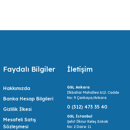
ail 24V VDC güç kaynağı, global 5 ila 264 VAC giriş
tespit etmek, onlara bu ihtiyaçları doğrultusunda olabilecek en ekonomik,
ir.
Faydalı Bilgiler
İletişim
GSL Ankara
Hakkımızda
İlkbahar Mahallesi 612. Cadde
No: 9 Çankaya/Ankara
Banka Hesap Bilgileri
0 (312) 473 35 40
Gizlilik İlkesi
GSL İstanbul
Mesafeli Satış
Şehit İlknur Keleş Sokak
Sözleşmesi
No: 2 Daire: 11