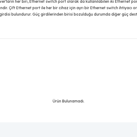
'ların her biri, Ethernet switch port olarak da kullanılabilen iki Ethernet por
ir. Çift Ethernet port ile her bir cihaz için ayrı bir Ethernet switch ihtiyac
irdisi bulundurur. Güç girdilerinden birisi bozulduğu durumda diğer güç deste
Bu ürüne ilk yorumu siz yapın!
Yorum Yaz
Ürün Bulunamadı.