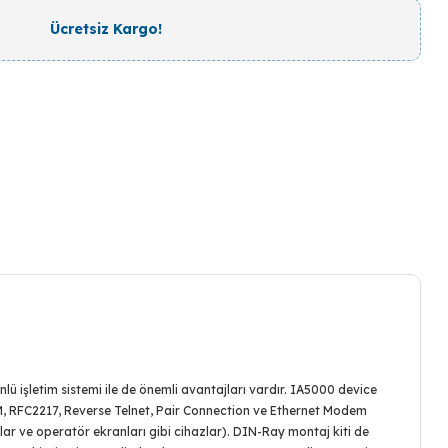
Ücretsiz Kargo!
lü işletim sistemi ile de önemli avantajları vardır. IA5000 device
OM, RFC2217, Reverse Telnet, Pair Connection ve Ethernet Modem
lar ve operatör ekranları gibi cihazlar). DIN-Ray montaj kiti de