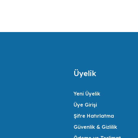
40W/1.7A DIN-R
an sertifikalı mühendis kadrosuyla müşterilerinin ihtiyaçlarını en iyi şekilde 
daimi memnuniyeti için gerekli her türlü desteği vermek misyonunu benimsemişt
Üyelik
Yeni Üyelik
Üye Girişi
Şifre Hatırlatma
Güvenlik & Gizlilik