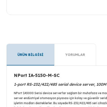
ÜRÜN BİLGİSİ
YORUMLAR
NPort IA-5150-M-SC
1-port RS-232/422/485 serial device server, 100M
NPort IA5000 Serisi device server'lar sağlam bir muhafaza ve montaj
server endüstriyel otomasyon piyasası için kolay ve güvenilir ser
işletim modları desteklerler. Bu sayede RS-232/422/485 seri cihazla