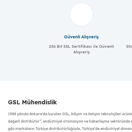
Güvenli Alışveriş
256 Bit SSL Sertifikası ile Güvenli
Sto
Alışveriş
Meanwell
MW-EDR-75-24
Mean
MW-E
GSL Mühendislik
75W/3.2A, 24 VDC, universal 85 to 264 VAC input
75W/1
1988 yılında Ankara'da kurulan GSL, bilişim ve iletişim teknolojileri ürü
değerli distribütör”, endüstriyel otomasyon ve haberleşme sektöründe dü
gibi markaların Türkiye distribütörlüğüyle, Türkiye’de endüstriyel donan