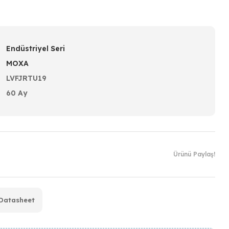
Endüstriyel Seri
MOXA
LVFJRTU19
60 Ay
Ürünü Paylaş!
Datasheet