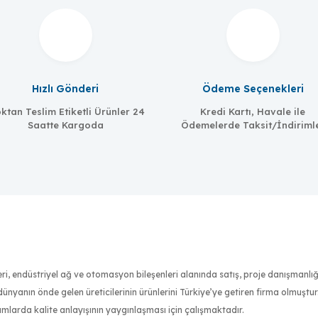
Hızlı Gönderi
Ödeme Seçenekleri
ktan Teslim Etiketli Ürünler 24
Kredi Kartı, Havale ile
Saatte Kargoda
Ödemelerde Taksit/İndiriml
well
DR-75-48
.6A, 48 VDC, with universal 85 to 264 VAC input
nleri, endüstriyel ağ ve otomasyon bileşenleri alanında satış, proje danışmanl
Meanwell
nyanın önde gelen üreticilerinin ürünlerini Türkiye’ye getiren firma olmuştu
MW-MDR-040-
ımlarda kalite anlayışının yaygınlaşması için çalışmaktadır.