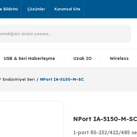
 Bildirimi
Çözümler
Kurumsal Site
USB & Seri Haberleşme
Uzak IO
Wireless
Endüstriyel Seri
NPort IA-5150-M-SC
NPort IA-5150-M-S
1-port RS-232/422/485 ser