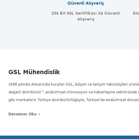
Güvenli Alışveriş
256 Bit SSL Sertifikası ile Güvenli
Sto
Alışveriş
GSL Mühendislik
MOXA
1988 yılında Ankara'da kurulan GSL, bilişim ve iletişim teknolojileri ürü
NM-TX01
değerli distribütör”, endüstriyel otomasyon ve haberleşme sektöründe dü
gibi markaların Türkiye distribütörlüğüyle, Türkiye’de endüstriyel donan
Ethernet module with 1 10/100BaseTX port with RJ45 connector
Türkiye bilişim sektörünün ilk 500 bilişim şirketinden biri olan GSL, uzm
en kaliteli ve en pratik çözümler ve alternatifler sunmak, müşterilerin 