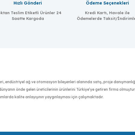
Hızlı Gönderi
Ödeme Seçenekleri
ktan Teslim Etiketli Ürünler 24
Kredi Kartı, Havale ile
Saatte Kargoda
Ödemelerde Taksit/İndiriml
MOXA
nleri, endüstriyel ağ ve otomasyon bileşenleri alanında satış, proje danışmanl
NM-FX01-M-SC
nyanın önde gelen üreticilerinin ürünlerini Türkiye’ye getiren firma olmuştu
One 100BaseFx multi mode Ethernet with SC connector module
ımlarda kalite anlayışının yaygınlaşması için çalışmaktadır.
an sertifikalı mühendis kadrosuyla müşterilerinin ihtiyaçlarını en iyi şekilde 
daimi memnuniyeti için gerekli her türlü desteği vermek misyonunu benimsemişt