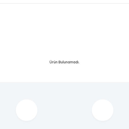
Bu ürüne ilk yorumu siz yapın!
Yorum Yaz
Ürün Bulunamadı.