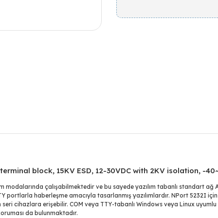
 terminal block, 15KV ESD, 12-30VDC with 2KV isolation, -40
tim modalarında çalışabilmektedir ve bu sayede yazılım tabanlı standart ağ
 portlarla haberleşme amacıyla tasarlanmış yazılımlardır. NPort 5232I için 
an seri cihazlara erişebilir. COM veya TTY-tabanlı Windows veya Linux uyumlu
n koruması da bulunmaktadır.