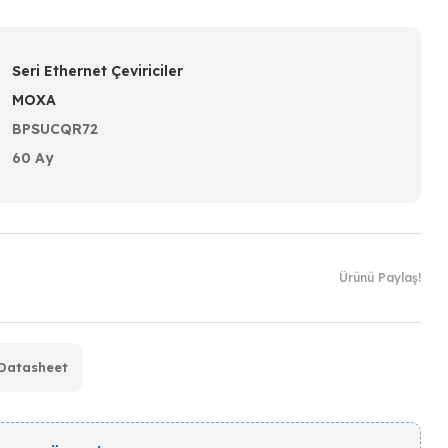
Seri Ethernet Çeviriciler
MOXA
BPSUCQR72
60 Ay
Ürünü Paylaş!
Datasheet