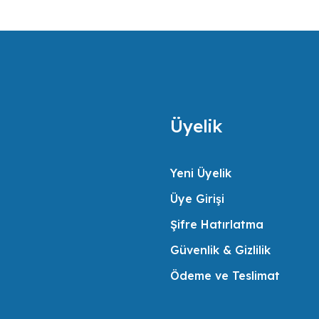
daimi memnuniyeti için gerekli her türlü desteği vermek misyonunu benimsemişt
Üyelik
Yeni Üyelik
Üye Girişi
Şifre Hatırlatma
Güvenlik & Gizlilik
Ödeme ve Teslimat