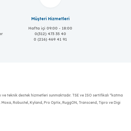
Müşteri Hizmetleri
Hafta içi 09:00 - 18:00
er
0(312) 473 35 40
0 (216) 469 41 91
ığı ve teknik destek hizmetleri sunmaktadır. TSE ve ISO sertifikalı “katma
r. Moxa, Robustel, Kyland, Pro Optix, RuggON, Transcend, Tipro ve Digi
 giriş
tespit etmek, onlara bu ihtiyaçları doğrultusunda olabilecek en ekonomik,