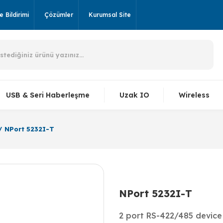
 Bildirimi
Çözümler
Kurumsal Site
USB & Seri Haberleşme
Uzak IO
Wireless
NPort 5232I-T
NPort 5232I-T
2 port RS-422/485 device