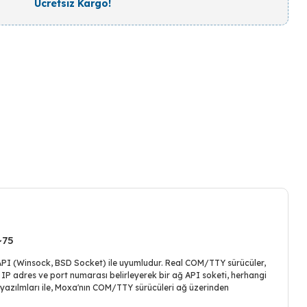
Ücretsiz Kargo!
~75
 API (Winsock, BSD Socket) ile uyumludur. Real COM/TTY sürücüler,
IP adres ve port numarası belirleyerek bir ağ API soketi, herhangi
 yazılmları ile, Moxa'nın COM/TTY sürücüleri ağ üzerinden