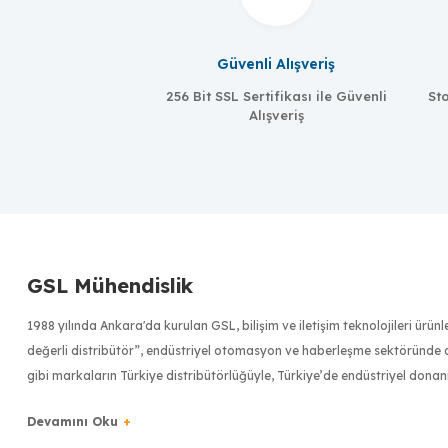
Güvenli Alışveriş
256 Bit SSL Sertifikası ile Güvenli
Sto
Alışveriş
GSL Mühendislik
1988 yılında Ankara'da kurulan GSL, bilişim ve iletişim teknolojileri ürü
Meanwell
değerli distribütör”, endüstriyel otomasyon ve haberleşme sektöründe dü
MW-MDR-040-24
gibi markaların Türkiye distribütörlüğüyle, Türkiye’de endüstriyel donan
40W/1.7A DIN-Rail 24V VDC güç kaynağı, global 5 ila 264 VAC giriş
Türkiye bilişim sektörünün ilk 500 bilişim şirketinden biri olan GSL, uzm