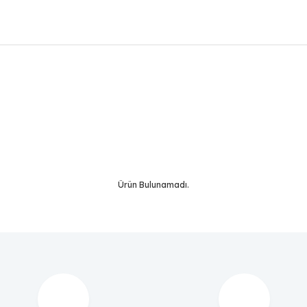
Bu ürüne ilk yorumu siz yapın!
Yorum Yaz
Ürün Bulunamadı.