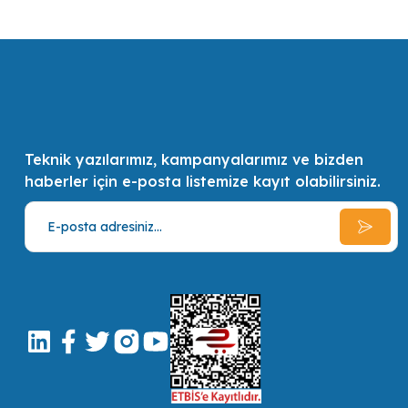
en kaliteli ve en pratik çözümler ve alternatifler sunmak, müşterilerin 
Teknik yazılarımız, kampanyalarımız ve bizden
haberler için e-posta listemize kayıt olabilirsiniz.