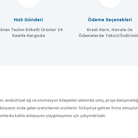
Hızlı Gönderi
Ödeme Seçenekleri
ktan Teslim Etiketli Ürünler 24
Kredi Kartı, Havale ile
Saatte Kargoda
Ödemelerde Taksit/İndiriml
nleri, endüstriyel ağ ve otomasyon bileşenleri alanında satış, proje danışmanl
Meanwell
nyanın önde gelen üreticilerinin ürünlerini Türkiye’ye getiren firma olmuştu
MW-MDR-060-24
ımlarda kalite anlayışının yaygınlaşması için çalışmaktadır.
60W/2.5A DIN-Ray 24V VDC güç kaynağı, global 85 ila 264 VAC
an sertifikalı mühendis kadrosuyla müşterilerinin ihtiyaçlarını en iyi şekilde 