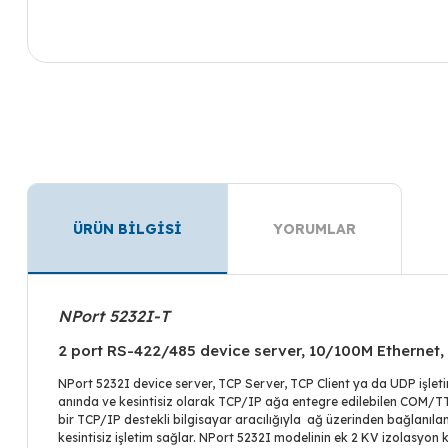
ÜRÜN BİLGİSİ
YORUMLAR
NPort 5232I-T
2 port RS-422/485 device server, 10/100M Ethernet,
NPort 5232I device server, TCP Server, TCP Client ya da UDP işle
anında ve kesintisiz olarak TCP/IP ağa entegre edilebilen COM/TTY
bir TCP/IP destekli bilgisayar aracılığıyla ağ üzerinden bağlanıl
kesintisiz işletim sağlar. NPort 5232I modelinin ek 2 KV izolasyo