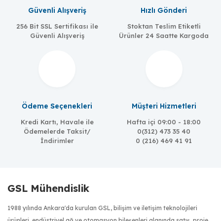
Güvenli Alışveriş
Hızlı Gönderi
256 Bit SSL Sertifikası ile
Stoktan Teslim Etiketli
Güvenli Alışveriş
Ürünler 24 Saatte Kargoda
Ödeme Seçenekleri
Müşteri Hizmetleri
Kredi Kartı, Havale ile
Hafta içi 09:00 - 18:00
Ödemelerde Taksit/
0(312) 473 35 40
İndirimler
0 (216) 469 41 91
GSL Mühendislik
1988 yılında Ankara'da kurulan GSL, bilişim ve iletişim teknolojileri
ürünleri, endüstriyel ağ ve otomasyon bileşenleri alanında satış, proje