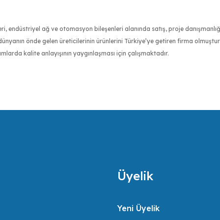
nleri, endüstriyel ağ ve otomasyon bileşenleri alanında satış, proje danışmanl
nyanın önde gelen üreticilerinin ürünlerini Türkiye’ye getiren firma olmuştu
ımlarda kalite anlayışının yaygınlaşması için çalışmaktadır.
an sertifikalı mühendis kadrosuyla müşterilerinin ihtiyaçlarını en iyi şekilde 
daimi memnuniyeti için gerekli her türlü desteği vermek misyonunu benimsemişt
Üyelik
Yeni Üyelik