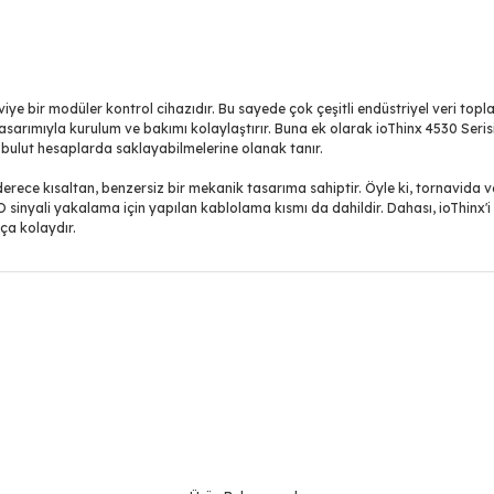
viye bir modüler kontrol cihazıdır. Bu sayede çok çeşitli endüstriyel veri top
sarımıyla kurulum ve bakımı kolaylaştırır. Buna ek olarak ioThinx 4530 Seri
lı bulut hesaplarda saklayabilmelerine olanak tanır.
erece kısaltan, benzersiz bir mekanik tasarıma sahiptir. Öyle ki, tornavida
sinyali yakalama için yapılan kablolama kısmı da dahildir. Dahası, ioThinx'
ça kolaydır.
Bu ürüne ilk yorumu siz yapın!
Yorum Yaz