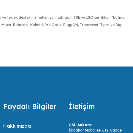
ığı ve teknik destek hizmetleri sunmaktadır. TSE ve ISO sertifikalı “katma
r. Moxa, Robustel, Kyland, Pro Optix, RuggON, Transcend, Tipro ve Digi
tespit etmek, onlara bu ihtiyaçları doğrultusunda olabilecek en ekonomik,
ir.
Faydalı Bilgiler
İletişim
GSL Ankara
Hakkımızda
İlkbahar Mahallesi 612. Cadde