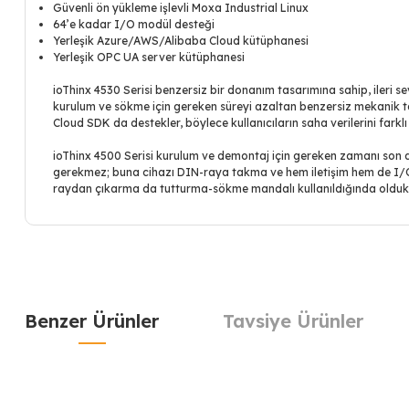
Güvenli ön yükleme işlevli Moxa Industrial Linux
64’e kadar I/O modül desteği
Yerleşik Azure/AWS/Alibaba Cloud kütüphanesi
Yerleşik OPC UA server kütüphanesi
ioThinx 4530 Serisi benzersiz bir donanım tasarımına sahip, ileri se
kurulum ve sökme için gereken süreyi azaltan benzersiz mekanik ta
Cloud SDK da destekler, böylece kullanıcıların saha verilerini fark
ioThinx 4500 Serisi kurulum ve demontaj için gereken zamanı son d
gerekmez; buna cihazı DIN-raya takma ve hem iletişim hem de I/O 
raydan çıkarma da tutturma-sökme mandalı kullanıldığında olduk
Benzer Ürünler
Tavsiye Ürünler