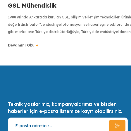
GSL Mühendislik
1988 yılında Ankara'da kurulan GSL, bilişim ve iletişim teknolojileri ürü
değerli distribütör”, endüstriyel otomasyon ve haberleşme sektöründe dü
gibi markaların Türkiye distribütörlüğüyle, Türkiye’de endüstriyel donan
Türkiye bilişim sektörünün ilk 500 bilişim şirketinden biri olan GSL, uzm
en kaliteli ve en pratik çözümler ve alternatifler sunmak, müşterilerin 
Teknik yazılarımız, kampanyalarımız ve bizden
haberler için e-posta listemize kayıt olabilirsiniz.