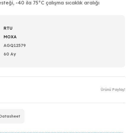
teği, -40 ila 75°C çalışma sıcaklık aralığı
RTU
MOXA
AGQ12579
60 Ay
Ürünü Paylaş!
Datasheet