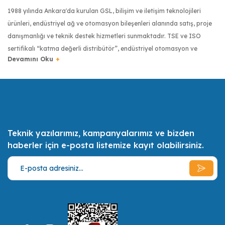
1988 yılında Ankara'da kurulan GSL, bilişim ve iletişim teknolojileri
ürünleri, endüstriyel ağ ve otomasyon bileşenleri alanında satış, proje
danışmanlığı ve teknik destek hizmetleri sunmaktadır. TSE ve ISO
sertifikalı “katma değerli distribütör”, endüstriyel otomasyon ve
haberleşme sektöründe dünyanın önde gelen üreticilerinin ürünlerini
Türkiye’ye getiren firma olmuştur. Moxa, Robustel, Kyland, Pro Optix,
RuggON, Transcend, Tipro ve Digi gibi markaların Türkiye
distribütörlüğüyle, Türkiye’de endüstriyel donanımlarda kalite
anlayışının yaygınlaşması için çalışmaktadır.
Teknik yazılarımız, kampanyalarımız ve bizden
Türkiye bilişim sektörünün ilk 500 bilişim şirketinden biri olan GSL,
haberler için e-posta listemize kayıt olabilirsiniz.
uzman sertifikalı mühendis kadrosuyla müşterilerinin ihtiyaçlarını en iyi
şekilde tespit etmek, onlara bu ihtiyaçları doğrultusunda olabilecek en
ekonomik, en kaliteli ve en pratik çözümler ve alternatifler sunmak,
müşterilerin daimi memnuniyeti için gerekli her türlü desteği vermek
misyonunu benimsemiştir.