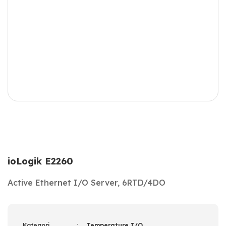
ioLogik E2260
Active Ethernet I/O Server, 6RTD/4DO
Kategori
Temperature I/O