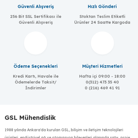
Güvenli Alışveriş
Hızlı Gönderi
256 Bit SSL Sertifikası ile
Stoktan Teslim Etiketli
Güvenli Alışveriş
Ürünler 24 Saatte Kargoda
Ödeme Seçenekleri
Müşteri Hizmetleri
Kredi Kartı, Havale ile
Hafta içi 09:00 - 18:00
Ödemelerde Taksit/
0(312) 473 35 40
İndirimler
0 (216) 469 41 91
GSL Mühendislik
1988 yılında Ankara'da kurulan GSL, bilişim ve iletişim teknolojileri
ürünleri, endüstriyel ağ ve otomasyon bileşenleri alanında satış, proje