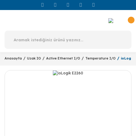
Anasayfa
Uzak IO
Active Ethernet I/O
Temperature I/O
ioLogik