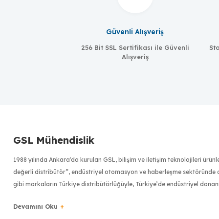
Güvenli Alışveriş
256 Bit SSL Sertifikası ile Güvenli
Sto
Alışveriş
GSL Mühendislik
1988 yılında Ankara'da kurulan GSL, bilişim ve iletişim teknolojileri ürü
değerli distribütör”, endüstriyel otomasyon ve haberleşme sektöründe dü
gibi markaların Türkiye distribütörlüğüyle, Türkiye’de endüstriyel donan
Türkiye bilişim sektörünün ilk 500 bilişim şirketinden biri olan GSL, uzm