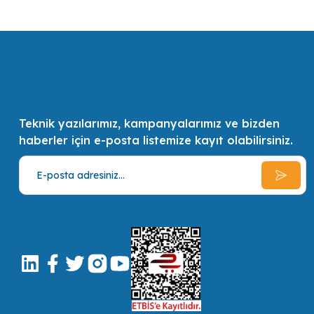
en kaliteli ve en pratik çözümler ve alternatifler sunmak, müşterilerin 
Teknik yazılarımız, kampanyalarımız ve bizden
haberler için e-posta listemize kayıt olabilirsiniz.