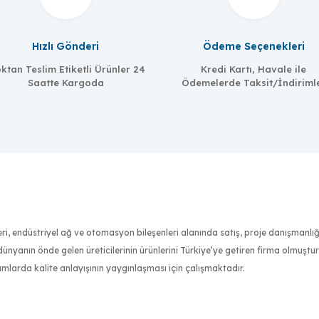
Hızlı Gönderi
Ödeme Seçenekleri
ktan Teslim Etiketli Ürünler 24
Kredi Kartı, Havale ile
Saatte Kargoda
Ödemelerde Taksit/İndiriml
nleri, endüstriyel ağ ve otomasyon bileşenleri alanında satış, proje danışmanl
nyanın önde gelen üreticilerinin ürünlerini Türkiye’ye getiren firma olmuştu
ımlarda kalite anlayışının yaygınlaşması için çalışmaktadır.
an sertifikalı mühendis kadrosuyla müşterilerinin ihtiyaçlarını en iyi şekilde 