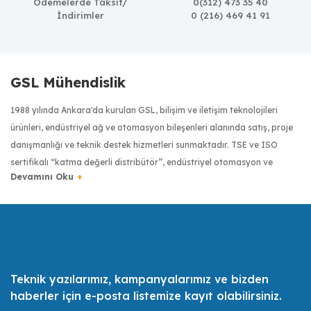
Ödemelerde Taksit/
0(312) 473 35 40
İndirimler
0 (216) 469 41 91
GSL Mühendislik
1988 yılında Ankara'da kurulan GSL, bilişim ve iletişim teknolojileri
ürünleri, endüstriyel ağ ve otomasyon bileşenleri alanında satış, proje
danışmanlığı ve teknik destek hizmetleri sunmaktadır. TSE ve ISO
sertifikalı “katma değerli distribütör”, endüstriyel otomasyon ve
haberleşme sektöründe dünyanın önde gelen üreticilerinin ürünlerini
Türkiye’ye getiren firma olmuştur. Moxa, Robustel, Kyland, Pro Optix,
RuggON, Transcend, Tipro ve Digi gibi markaların Türkiye
distribütörlüğüyle, Türkiye’de endüstriyel donanımlarda kalite
anlayışının yaygınlaşması için çalışmaktadır.
Teknik yazılarımız, kampanyalarımız ve bizden
Türkiye bilişim sektörünün ilk 500 bilişim şirketinden biri olan GSL,
haberler için e-posta listemize kayıt olabilirsiniz.
uzman sertifikalı mühendis kadrosuyla müşterilerinin ihtiyaçlarını en iyi