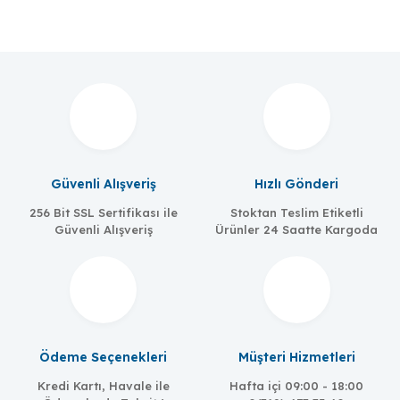
Güvenli Alışveriş
Hızlı Gönderi
256 Bit SSL Sertifikası ile
Stoktan Teslim Etiketli
Güvenli Alışveriş
Ürünler 24 Saatte Kargoda
Meanwell
MW-EDR-75-24
Ödeme Seçenekleri
Müşteri Hizmetleri
75W/3.2A, 24 VDC, universal 85 to 264 VAC input
Kredi Kartı, Havale ile
Hafta içi 09:00 - 18:00