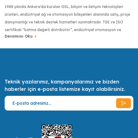
1988 yılında Ankara'da kurulan GSL, bilişim ve iletişim teknolojileri
ürünleri, endüstriyel ağ ve otomasyon bileşenleri alanında satış, proje
danışmanlığı ve teknik destek hizmetleri sunmaktadır. TSE ve ISO
sertifikalı “katma değerli distribütör”, endüstriyel otomasyon ve
haberleşme sektöründe dünyanın önde gelen üreticilerinin ürünlerini
Türkiye’ye getiren firma olmuştur. Moxa, Robustel, Kyland, Pro Optix,
RuggON, Transcend, Tipro ve Digi gibi markaların Türkiye
distribütörlüğüyle, Türkiye’de endüstriyel donanımlarda kalite
anlayışının yaygınlaşması için çalışmaktadır.
Teknik yazılarımız, kampanyalarımız ve bizden
Türkiye bilişim sektörünün ilk 500 bilişim şirketinden biri olan GSL,
haberler için e-posta listemize kayıt olabilirsiniz.
uzman sertifikalı mühendis kadrosuyla müşterilerinin ihtiyaçlarını en iyi
şekilde tespit etmek, onlara bu ihtiyaçları doğrultusunda olabilecek en
ekonomik, en kaliteli ve en pratik çözümler ve alternatifler sunmak,
müşterilerin daimi memnuniyeti için gerekli her türlü desteği vermek
misyonunu benimsemiştir.