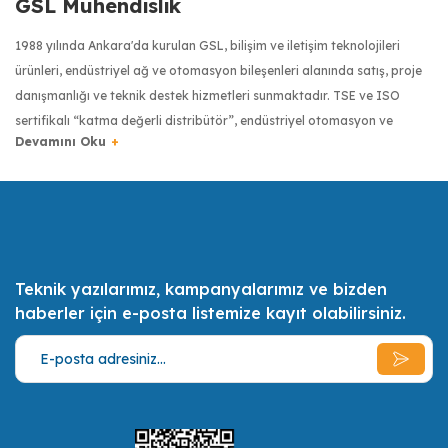
GSL Mühendislik
1988 yılında Ankara'da kurulan GSL, bilişim ve iletişim teknolojileri
ürünleri, endüstriyel ağ ve otomasyon bileşenleri alanında satış, proje
danışmanlığı ve teknik destek hizmetleri sunmaktadır. TSE ve ISO
sertifikalı “katma değerli distribütör”, endüstriyel otomasyon ve
haberleşme sektöründe dünyanın önde gelen üreticilerinin ürünlerini
Türkiye’ye getiren firma olmuştur. Moxa, Robustel, Kyland, Pro Optix,
RuggON, Transcend, Tipro ve Digi gibi markaların Türkiye
distribütörlüğüyle, Türkiye’de endüstriyel donanımlarda kalite
anlayışının yaygınlaşması için çalışmaktadır.
Teknik yazılarımız, kampanyalarımız ve bizden
Türkiye bilişim sektörünün ilk 500 bilişim şirketinden biri olan GSL,
haberler için e-posta listemize kayıt olabilirsiniz.
uzman sertifikalı mühendis kadrosuyla müşterilerinin ihtiyaçlarını en iyi
şekilde tespit etmek, onlara bu ihtiyaçları doğrultusunda olabilecek en
ekonomik, en kaliteli ve en pratik çözümler ve alternatifler sunmak,
müşterilerin daimi memnuniyeti için gerekli her türlü desteği vermek
misyonunu benimsemiştir.