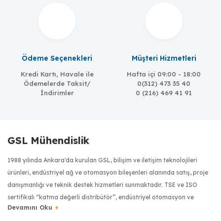
Ödeme Seçenekleri
Müşteri Hizmetleri
Kredi Kartı, Havale ile
Hafta içi 09:00 - 18:00
Ödemelerde Taksit/
0(312) 473 35 40
İndirimler
0 (216) 469 41 91
GSL Mühendislik
1988 yılında Ankara'da kurulan GSL, bilişim ve iletişim teknolojileri
ürünleri, endüstriyel ağ ve otomasyon bileşenleri alanında satış, proje
danışmanlığı ve teknik destek hizmetleri sunmaktadır. TSE ve ISO
sertifikalı “katma değerli distribütör”, endüstriyel otomasyon ve
haberleşme sektöründe dünyanın önde gelen üreticilerinin ürünlerini