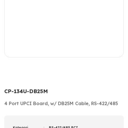
CP-134U-DB25M
4 Port UPCI Board, w/ DB25M Cable, RS-422/485
Kategori
RS-422/485 PCI