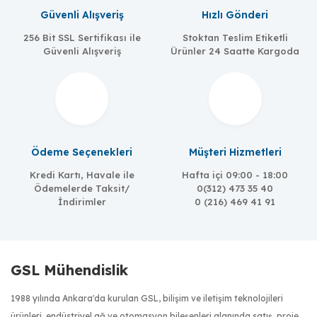
Güvenli Alışveriş
Hızlı Gönderi
256 Bit SSL Sertifikası ile
Stoktan Teslim Etiketli
Güvenli Alışveriş
Ürünler 24 Saatte Kargoda
Ödeme Seçenekleri
Müşteri Hizmetleri
Kredi Kartı, Havale ile
Hafta içi 09:00 - 18:00
Ödemelerde Taksit/
0(312) 473 35 40
İndirimler
0 (216) 469 41 91
GSL Mühendislik
1988 yılında Ankara'da kurulan GSL, bilişim ve iletişim teknolojileri
ürünleri, endüstriyel ağ ve otomasyon bileşenleri alanında satış, proje