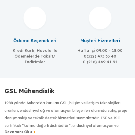
MOXA
OPT8-M9
8 Port Connection Box, DB9M, Matel Case
Ödeme Seçenekleri
Müşteri Hizmetleri
Kredi Kartı, Havale ile
Hafta içi 09:00 - 18:00
Ödemelerde Taksit/
0(312) 473 35 40
İndirimler
0 (216) 469 41 91
GSL Mühendislik
1988 yılında Ankara'da kurulan GSL, bilişim ve iletişim teknolojileri
ürünleri, endüstriyel ağ ve otomasyon bileşenleri alanında satış, proje
danışmanlığı ve teknik destek hizmetleri sunmaktadır. TSE ve ISO
sertifikalı “katma değerli distribütör”, endüstriyel otomasyon ve
haberleşme sektöründe dünyanın önde gelen üreticilerinin ürünlerini